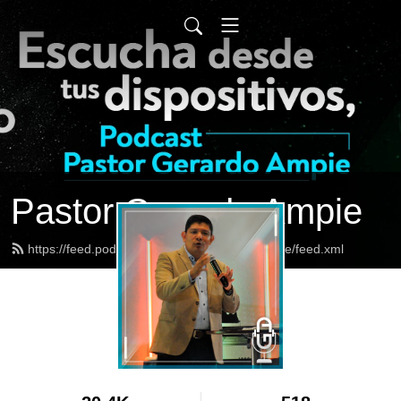
Pastor Gerardo Ampie
https://feed.podbean.com/pastorgerardoampie/feed.xml