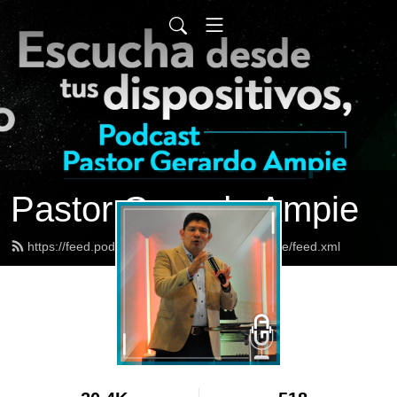
Pastor Gerardo Ampie
https://feed.podbean.com/pastorgerardoampie/feed.xml