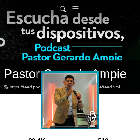
Pastor Gerardo Ampie
https://feed.podbean.com/pastorgerardoampie/feed.xml