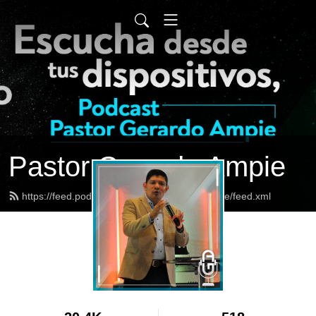
Pastor Gerardo Ampie
https://feed.podbean.com/pastorgerardoampie/feed.xml